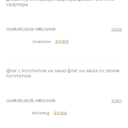
квартиры
2026年4月12日(日) 05時25分55秒
#15316
Josephwaw
違反報告
флаг с логотипом на заказ
флаг на заказ со своим
логотипом
2026年4月13日(月) 00時32分18秒
#15473
Michaeltug
違反報告