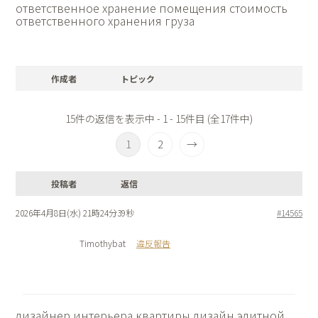
ответственное хранение помещения
стоимость
ответственного хранения груза
作成者
トピック
15件の返信を表示中 - 1 - 15件目 (全17件中)
1
2
→
投稿者
返信
2026年4月8日(水) 21時24分39秒
#14565
Timothybat
違反報告
дизайнер интерьера квартиры
дизайн элитной