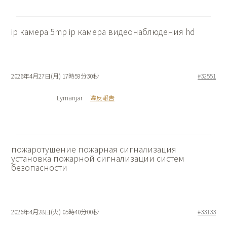
ip камера 5mp
ip камера видеонаблюдения hd
2026年4月27日(月) 17時59分30秒
#32551
Lymanjar
違反報告
пожаротушение пожарная сигнализация
установка пожарной сигнализации систем
безопасности
2026年4月28日(火) 05時40分00秒
#33133