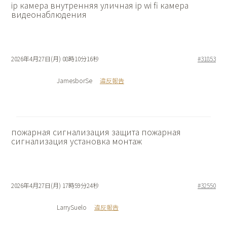
ip камера внутренняя
уличная ip wi fi камера
видеонаблюдения
2026年4月27日(月) 08時10分16秒
#31853
JamesborSe
違反報告
пожарная сигнализация защита
пожарная
сигнализация установка монтаж
2026年4月27日(月) 17時59分24秒
#32550
LarrySuelo
違反報告