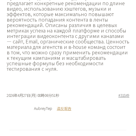
предлагает конкретные рекомендации по длине
видео, использованию хэштегов, музыки и
эффектов, которые максимально повышают
вероятность попадания контента в ленты
рекомендаций. Описаны различия в целевых
метриках успеха на каждой платформе и способы
интеграции видеоконтента с другими каналами
— сайт, Email, органические сообщества. Ценность
материала для агентств и в-house команд состоит
в том, что можно сразу применить рекомендации
к текущим кампаниям и масштабировать
успешные формулы без необходимости
тестирования с нуля.
2026年4月27日(月) 08時06分51秒
#31849
AubreyTep
違反報告