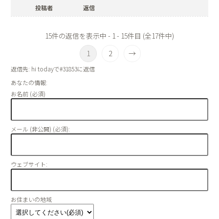
投稿者
返信
15件の返信を表示中 - 1 - 15件目 (全17件中)
1
2
→
返信先: hi todayで#31853に返信
あなたの情報:
お名前 (必須)
メール (非公開) (必須):
ウェブサイト:
お住まいの地域