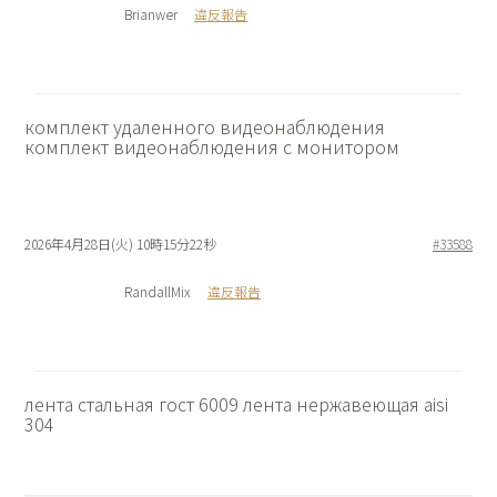
Brianwer
違反報告
комплект удаленного видеонаблюдения
комплект видеонаблюдения с монитором
2026年4月28日(火) 10時15分22秒
#33588
RandallMix
違反報告
лента стальная гост 6009
лента нержавеющая aisi
304