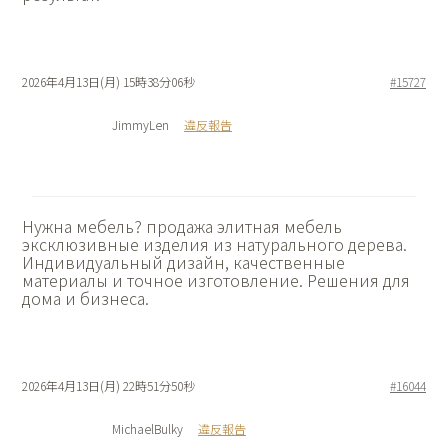
2026年4月13日(月) 15時38分06秒
#15727
JimmyLen
違反報告
Нужна мебель?
продажа элитная мебель
эксклюзивные изделия из натурального дерева.
Индивидуальный дизайн, качественные
материалы и точное изготовление. Решения для
дома и бизнеса.
2026年4月13日(月) 22時51分50秒
#16044
MichaelBulky
違反報告