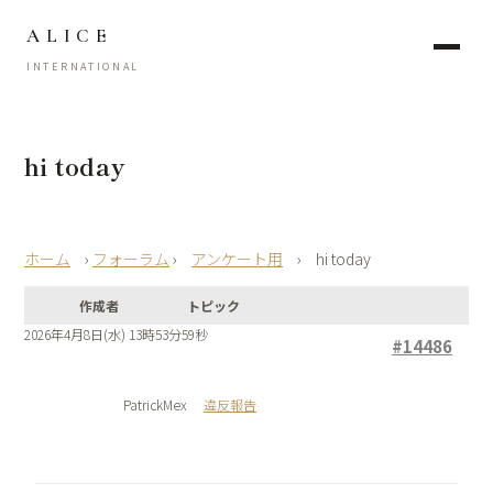
ALICE
INTERNATIONAL
hi today
›
フォーラム
›
アンケート用
›
hi today
作成者
トピック
2026年4月8日(水) 13時53分59秒
#14486
PatrickMex
違反報告