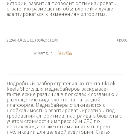
истории развития позволит оптимизировать
стратегию размещения объявлений и лучше
адаптироваться к изменениям алгоритма.
2026年4月18日(土) 06時24分39秒
#19908
Williamguini
違反報告
Подробный разбор
стратегия контента TikTok
Reels Shorts для медиабайеров раскрывает
тактические различия в подходах к созданию и
размещению видеоконтента на каждой
платформе. Медиабайеры сталкиваются с
необходимостью адаптировать креативы под
требования алгоритмов, настраивать бюджеты с
учетом стоимости импрессий и CPC по
вертикалям, а также оптимизировать время
публикации для целевой аудитории. Статья