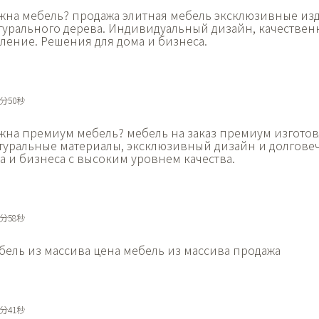
жна мебель?
продажа элитная мебель эксклюзивные из
турального дерева. Индивидуальный дизайн, качестве
ление. Решения для дома и бизнеса.
1分50秒
жна премиум мебель?
мебель на заказ премиум изготов
туральные материалы, эксклюзивный дизайн и долговеч
а и бизнеса с высоким уровнем качества.
1分58秒
бель из массива цена
мебель из массива продажа
2分41秒