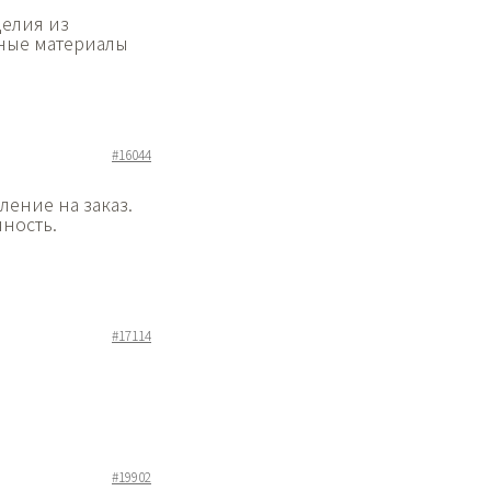
делия из
нные материалы
#16044
ление на заказ.
ность.
#17114
#19902