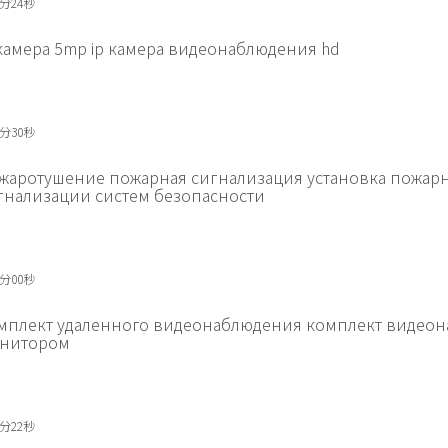
9分24秒
 камера 5mp
ip камера видеонаблюдения hd
9分30秒
жаротушение пожарная сигнализация
установка пожар
гнализации систем безопасности
0分00秒
мплект удаленного видеонаблюдения
комплект видеон
нитором
5分22秒