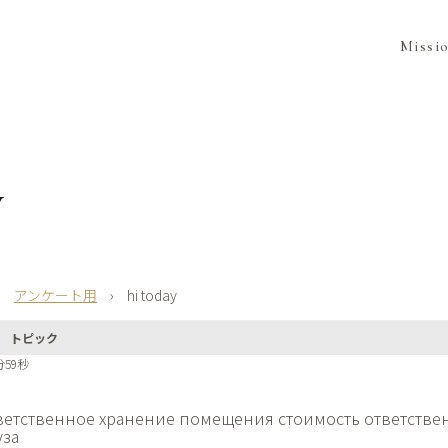
Missi
y
›
アンケート用
›
hi today
トピック
分59秒
ветственное хранение помещения
стоимость ответстве
уза