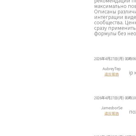
рекомендации по
максимально пов
Описаны различи
интеграции видео
сообщества. Ценн
сразу применить
формулы без нео
2026年4月27日(月) 08時0
AubreyTep
ip
違反報告
2026年4月27日(月) 08時1
JamesborSe
по
違反報告