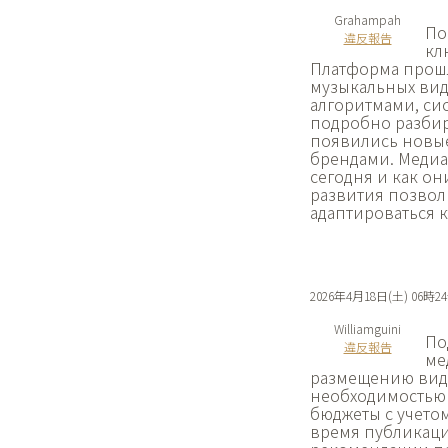
Grahampah
По
違反報告
кл
Платформа прошл
музыкальных ви
алгоритмами, си
подробно разбир
появились новые
брендами. Медиа
сегодня и как о
развития позвол
адаптироваться 
2026年4月18日(土) 06時2
Williamguini
По
違反報告
ме
размещению виде
необходимостью 
бюджеты с учето
время публикаци