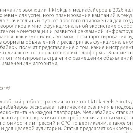
нимание
эволюции TikTok для медиабайеров в 2026 явл
ючевым для успешного планирования кампаний в текущ
а значительный путь от простого приложения для соз
деороликов к многофункциональной экосистеме с соб
стемой монетизации и развитой рекламной инфраструкт
ается, как изменились возможности таргетирования ау
 форматы объявлений и расширилась функциональност
байеры получат представление о том, какие инструмен
ни отличаются от прошлых версий платформы. Знание э
ит оптимизировать стратегию размещения объявлений
к изменениям алгоритма.
4分39秒
дробный разбор
стратегия контента TikTok Reels Shorts 
диабайеров раскрывает тактические различия в подхода
оконтента на каждой платформе. Медиабайеры сталкив
адаптировать креативы под требования алгоритмов, на
м стоимости импрессий и CPC по вертикалям, а также 
и для целевой аудитории. Статья предлагает конкретны