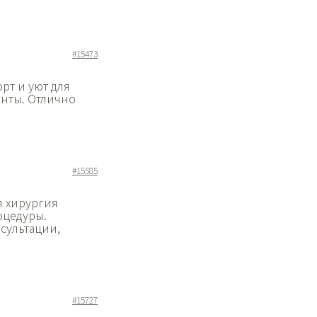
#15473
рт и уют для
инты. Отлично
#15585
я хирургия
оцедуры.
сультации,
#15727