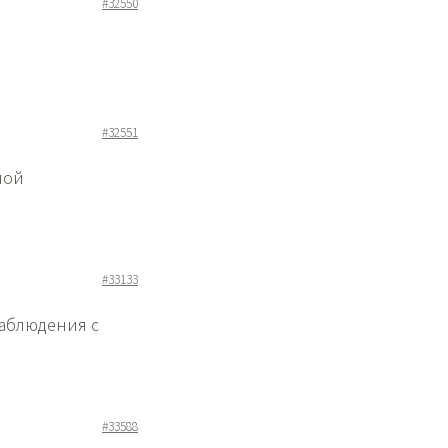
#32550
#32551
ной
#33133
аблюдения с
#33588