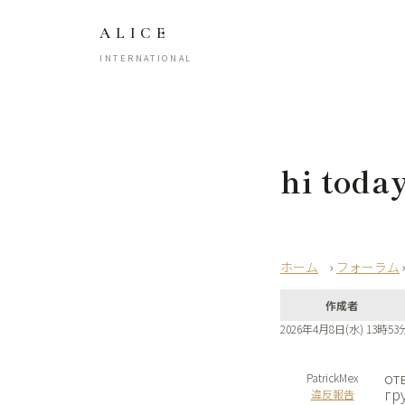
ALICE
INTERNATIONAL
hi toda
›
フォーラム
作成者
2026年4月8日(水) 13時53
от
PatrickMex
гр
違反報告