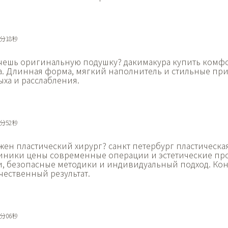
2分18秒
чешь оригинальную подушку?
дакимакура купить комфо
а. Длинная форма, мягкий наполнитель и стильные пр
ыха и расслабления.
3分52秒
жен пластический хирург?
санкт петербург пластическа
иники цены современные операции и эстетические пр
, безопасные методики и индивидуальный подход. Кон
чественный результат.
8分06秒