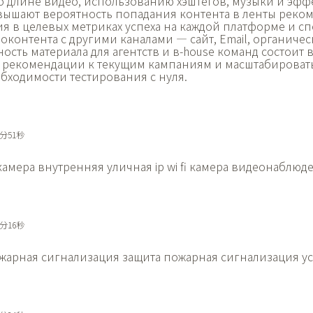
 длине видео, использованию хэштегов, музыки и эфф
ышают вероятность попадания контента в ленты реко
я в целевых метриках успеха на каждой платформе и с
контента с другими каналами — сайт, Email, органиче
ость материала для агентств и в-house команд состоит 
 рекомендации к текущим кампаниям и масштабироват
бходимости тестирования с нуля.
6分51秒
 камера внутренняя
уличная ip wi fi камера видеонаблюд
0分16秒
жарная сигнализация защита
пожарная сигнализация у