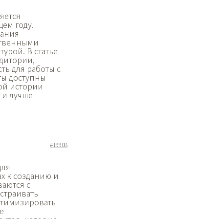
яется
ем году.
дания
ственными
урой. В статье
дитории,
ь для работы с
ты доступны
той истории
 и лучше
#19908
для
х к созданию и
аются с
страивать
оптимизировать
е