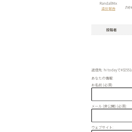
RandallMix
ле
違反報告
投稿者
返信先: hi todayで#325
あなたの情報:
お名前 (必須)
メール (非公開) (必須):
ウェブサイト: