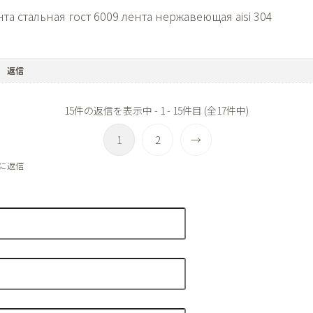
нта стальная гост 6009
лента нержавеющая aisi 304
返信
15件の返信を表示中 - 1 - 15件目 (全17件中)
1
2
→
51に返信