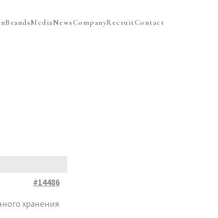
on
Brands
Media
News
Company
Recruit
Contact
#14486
нного хранения