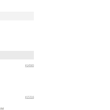
#14565
#15316
ом