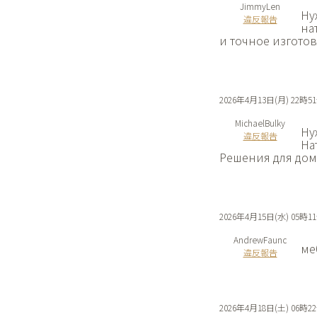
JimmyLen
Ну
違反報告
на
и точное изготов
2026年4月13日(月) 22時5
MichaelBulky
Ну
違反報告
На
Решения для дом
2026年4月15日(水) 05時1
AndrewFaunc
ме
違反報告
2026年4月18日(土) 06時2