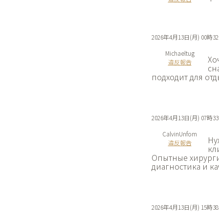
2026年4月13日(月) 00時3
Michaeltug
Хо
違反報告
сн
подходит для отд
2026年4月13日(月) 07時3
CalvinUnfom
Ну
違反報告
кл
Опытные хирурги
диагностика и ка
2026年4月13日(月) 15時3