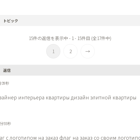
トピック
15件の返信を表示中 - 1 - 15件目 (全17件中)
1
2
→
返信
分39秒
зайнер интерьера квартиры
дизайн элитной квартиры
5分55秒
аг с логотипом на заказ
флаг на заказ со своим логотип