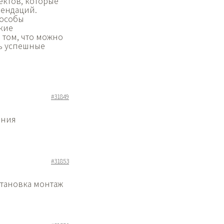
ектов, которые
мендаций.
пособы
ские
в том, что можно
ь успешные
#31849
ения
#31853
становка монтаж