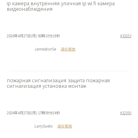
ip камера внутренняя
уличная ip wi fi камера
видеонаблюдения
2026年4月27日(月) 08時10分16秒
#31853
JamesborSe
違反報告
пожарная сигнализация защита
пожарная
сигнализация установка монтаж
2026年4月27日(月) 17時59分24秒
#32550
LarrySuelo
違反報告