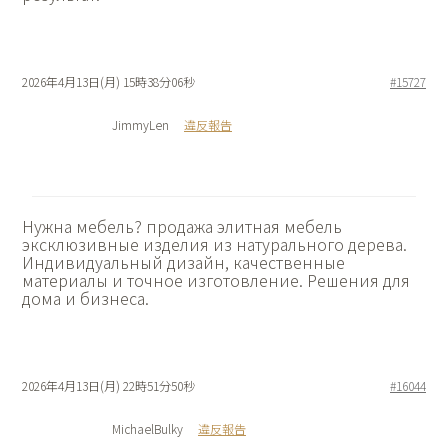
2026年4月13日(月) 15時38分06秒
#15727
JimmyLen
違反報告
Нужна мебель?
продажа элитная мебель
эксклюзивные изделия из натурального дерева.
Индивидуальный дизайн, качественные
материалы и точное изготовление. Решения для
дома и бизнеса.
2026年4月13日(月) 22時51分50秒
#16044
MichaelBulky
違反報告