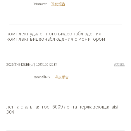
Brianwer
違反報告
комплект удаленного видеонаблюдения
комплект видеонаблюдения с монитором
2026年4月28日(火) 10時15分22秒
#33588
RandallMix
違反報告
лента стальная гост 6009
лента нержавеющая aisi
304