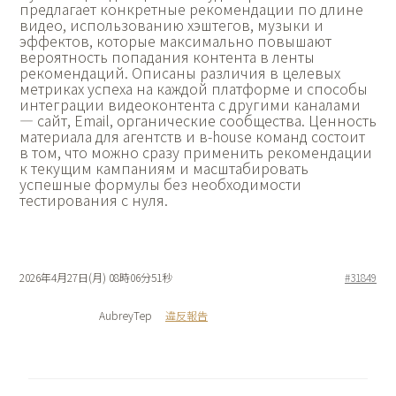
предлагает конкретные рекомендации по длине
видео, использованию хэштегов, музыки и
эффектов, которые максимально повышают
вероятность попадания контента в ленты
рекомендаций. Описаны различия в целевых
метриках успеха на каждой платформе и способы
интеграции видеоконтента с другими каналами
— сайт, Email, органические сообщества. Ценность
материала для агентств и в-house команд состоит
в том, что можно сразу применить рекомендации
к текущим кампаниям и масштабировать
успешные формулы без необходимости
тестирования с нуля.
2026年4月27日(月) 08時06分51秒
#31849
AubreyTep
違反報告