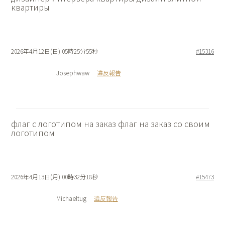
квартиры
2026年4月12日(日) 05時25分55秒
#15316
Josephwaw
違反報告
флаг с логотипом на заказ
флаг на заказ со своим
логотипом
2026年4月13日(月) 00時32分18秒
#15473
Michaeltug
違反報告