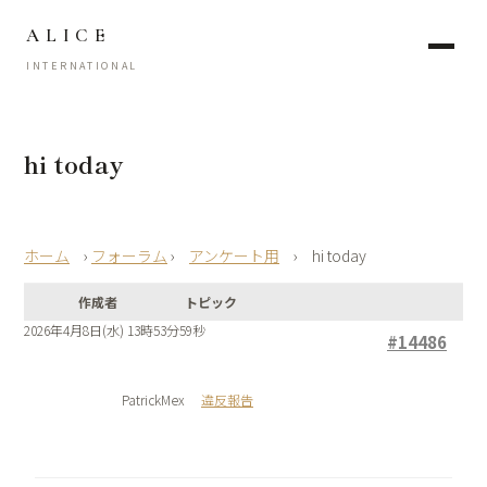
ALICE
INTERNATIONAL
hi today
›
フォーラム
›
アンケート用
›
hi today
作成者
トピック
2026年4月8日(水) 13時53分59秒
#14486
PatrickMex
違反報告