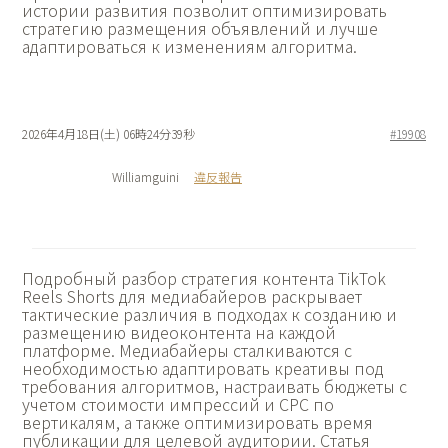
истории развития позволит оптимизировать
стратегию размещения объявлений и лучше
адаптироваться к изменениям алгоритма.
2026年4月18日(土) 06時24分39秒
#19908
Williamguini
違反報告
Подробный разбор
стратегия контента TikTok
Reels Shorts для медиабайеров раскрывает
тактические различия в подходах к созданию и
размещению видеоконтента на каждой
платформе. Медиабайеры сталкиваются с
необходимостью адаптировать креативы под
требования алгоритмов, настраивать бюджеты с
учетом стоимости импрессий и CPC по
вертикалям, а также оптимизировать время
публикации для целевой аудитории. Статья