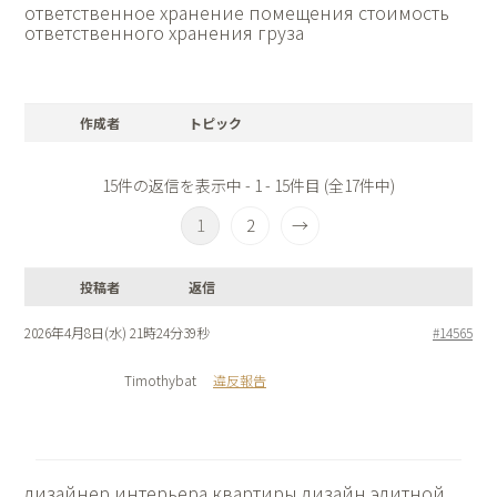
ответственное хранение помещения
стоимость
ответственного хранения груза
作成者
トピック
15件の返信を表示中 - 1 - 15件目 (全17件中)
1
2
→
投稿者
返信
2026年4月8日(水) 21時24分39秒
#14565
Timothybat
違反報告
дизайнер интерьера квартиры
дизайн элитной