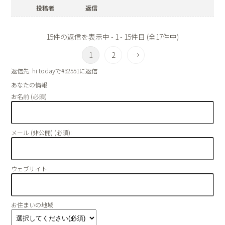
投稿者
返信
15件の返信を表示中 - 1 - 15件目 (全17件中)
1
2
→
返信先: hi todayで#32551に返信
あなたの情報:
お名前 (必須)
メール (非公開) (必須):
ウェブサイト:
お住まいの地域