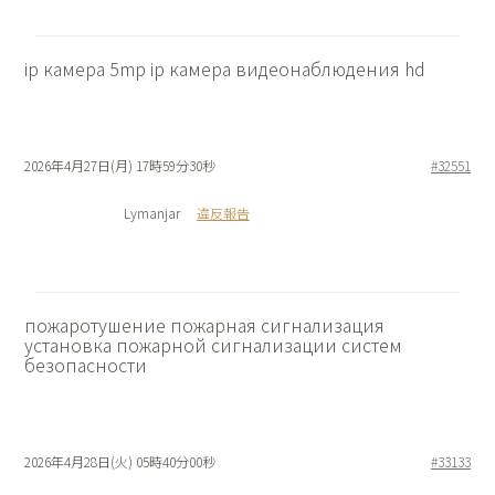
ip камера 5mp
ip камера видеонаблюдения hd
2026年4月27日(月) 17時59分30秒
#32551
Lymanjar
違反報告
пожаротушение пожарная сигнализация
установка пожарной сигнализации систем
безопасности
2026年4月28日(火) 05時40分00秒
#33133