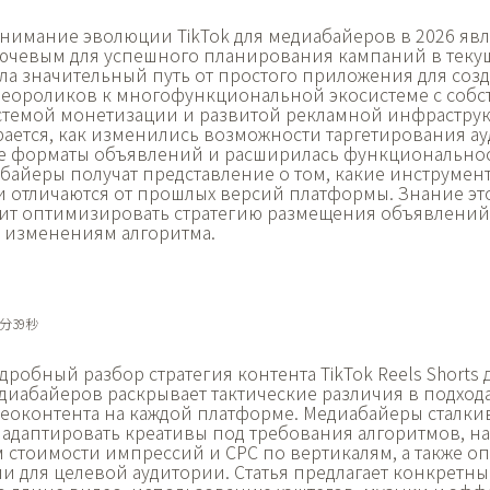
нимание
эволюции TikTok для медиабайеров в 2026 явл
ючевым для успешного планирования кампаний в текущ
а значительный путь от простого приложения для соз
деороликов к многофункциональной экосистеме с соб
стемой монетизации и развитой рекламной инфраструкт
ается, как изменились возможности таргетирования ау
 форматы объявлений и расширилась функциональност
байеры получат представление о том, какие инструмен
ни отличаются от прошлых версий платформы. Знание э
ит оптимизировать стратегию размещения объявлений
к изменениям алгоритма.
4分39秒
дробный разбор
стратегия контента TikTok Reels Shorts 
диабайеров раскрывает тактические различия в подхода
оконтента на каждой платформе. Медиабайеры сталкив
адаптировать креативы под требования алгоритмов, на
м стоимости импрессий и CPC по вертикалям, а также 
и для целевой аудитории. Статья предлагает конкретны