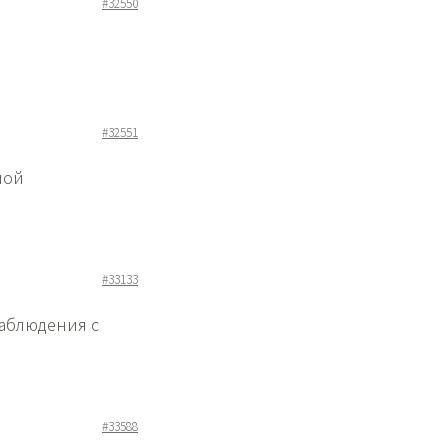
#32550
#32551
ной
#33133
аблюдения с
#33588