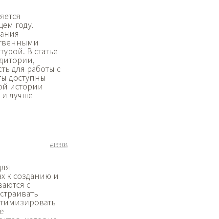
яется
ем году.
дания
ственными
урой. В статье
дитории,
ь для работы с
ты доступны
той истории
 и лучше
#19908
для
х к созданию и
аются с
страивать
оптимизировать
е