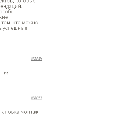
ектов, которые
мендаций.
пособы
ские
в том, что можно
ь успешные
#31849
ения
#31853
становка монтаж