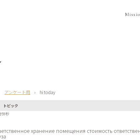
Missi
y
›
アンケート用
›
hi today
トピック
分59秒
ветственное хранение помещения
стоимость ответстве
уза