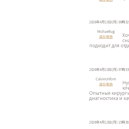
2026年4月13日(月) 00時3
Michaeltug
Хо
違反報告
сн
подходит для отд
2026年4月13日(月) 07時3
CalvinUnfom
Ну
違反報告
кл
Опытные хирурги
диагностика и ка
2026年4月13日(月) 15時3