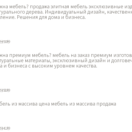
жна мебель?
продажа элитная мебель эксклюзивные из
турального дерева. Индивидуальный дизайн, качестве
ление. Решения для дома и бизнеса.
1分50秒
жна премиум мебель?
мебель на заказ премиум изготов
туральные материалы, эксклюзивный дизайн и долговеч
а и бизнеса с высоким уровнем качества.
1分58秒
бель из массива цена
мебель из массива продажа
2分41秒