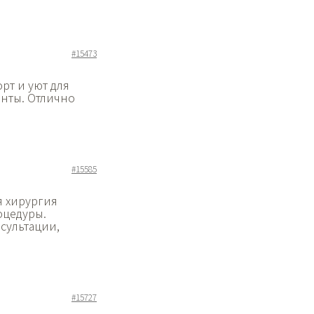
#15473
рт и уют для
инты. Отлично
#15585
я хирургия
оцедуры.
сультации,
#15727