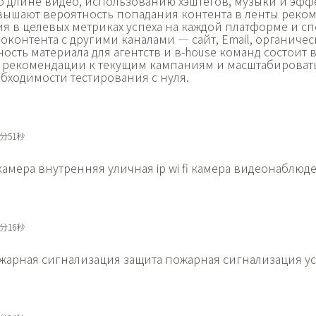
 длине видео, использованию хэштегов, музыки и эфф
ышают вероятность попадания контента в ленты реко
я в целевых метриках успеха на каждой платформе и с
контента с другими каналами — сайт, Email, органиче
ость материала для агентств и в-house команд состоит 
 рекомендации к текущим кампаниям и масштабироват
бходимости тестирования с нуля.
6分51秒
 камера внутренняя
уличная ip wi fi камера видеонаблюд
0分16秒
жарная сигнализация защита
пожарная сигнализация у