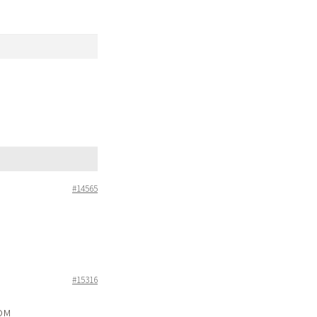
#14565
#15316
ом