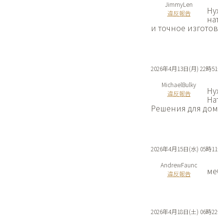
JimmyLen
Ну
違反報告
на
и точное изготов
2026年4月13日(月) 22時5
MichaelBulky
Ну
違反報告
На
Решения для дом
2026年4月15日(水) 05時1
AndrewFaunc
ме
違反報告
2026年4月18日(土) 06時2