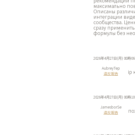
рекомендации по
максимально пов
Описаны различи
интеграции видео
сообщества. Ценн
сразу применить
формулы без нео
2026年4月27日(月) 08時0
AubreyTep
ip
違反報告
2026年4月27日(月) 08時1
JamesborSe
по
違反報告