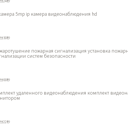
9分24秒
 камера 5mp
ip камера видеонаблюдения hd
9分30秒
жаротушение пожарная сигнализация
установка пожар
гнализации систем безопасности
0分00秒
мплект удаленного видеонаблюдения
комплект видеон
нитором
5分22秒