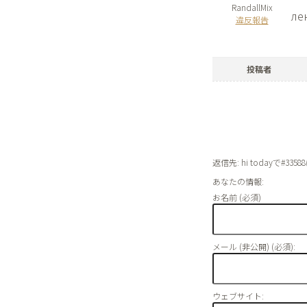
RandallMix
ле
違反報告
投稿者
返信先: hi todayで#335
あなたの情報:
お名前 (必須)
メール (非公開) (必須):
ウェブサイト: