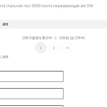
нта стальная гост 6009
лента нержавеющая aisi 304
返信
15件の返信を表示中 - 1 - 15件目 (全17件中)
1
2
→
88に返信