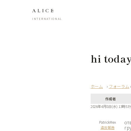
ALICE
INTERNATIONAL
hi toda
›
フォーラム
作成者
2026年4月8日(水) 13時53
от
PatrickMex
гр
違反報告