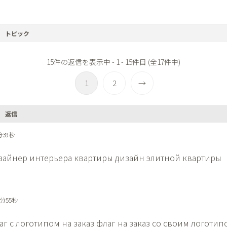
トピック
15件の返信を表示中 - 1 - 15件目 (全17件中)
1
2
→
返信
分39秒
зайнер интерьера квартиры
дизайн элитной квартиры
5分55秒
аг с логотипом на заказ
флаг на заказ со своим логотип