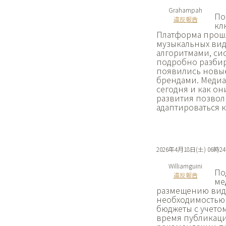
Grahampah
По
違反報告
кл
Платформа прошл
музыкальных ви
алгоритмами, си
подробно разбир
появились новые
брендами. Медиа
сегодня и как о
развития позвол
адаптироваться 
2026年4月18日(土) 06時2
Williamguini
По
違反報告
ме
размещению виде
необходимостью 
бюджеты с учето
время публикаци