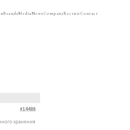
on
Brands
Media
News
Company
Recruit
Contact
#14486
нного хранения