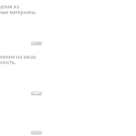
делия из
нные материалы
#16044
ление на заказ.
ность.
#17114
#19902