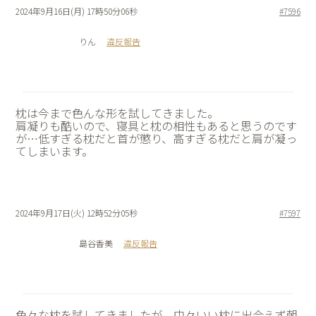
2024年9月16日(月) 17時50分06秒
#7596
りん
違反報告
枕は今まで色んな形を試してきました。
肩凝りも酷いので、寝具と枕の相性もあると思うのです
が…低すぎる枕だと首が懲り、高すぎる枕だと肩が凝っ
てしまいます。
2024年9月17日(火) 12時52分05秒
#7597
島谷香美
違反報告
色々な枕を試してきましたが、中々いい枕に出会えず朝