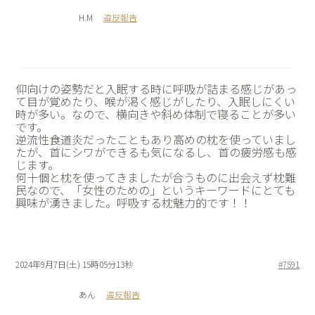
H.M
違反報告
仰向けの姿勢だと入眠する時に呼吸が詰まる感じがあっ
て目が覚めたり、喉が渇く感じがしたり、入眠しにくい
時が多い。なので、横向きや斜め体制で寝ることが多い
です。
逆流性食道炎だったこともあり高めの枕を使っていまし
たが、首にシワができるも気になるし、首の疲労感も感
じます。
何十個と枕を使ってきましたが合うものに出会えず枕難
民なので、「女性のための」というキーワードにとても
興味が湧きました。呼吸する枕魅力的です！！
2024年9月7日(土) 15時05分13秒
#7591
あん
違反報告