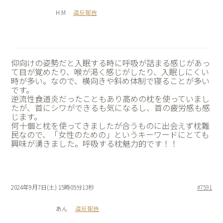
H.M
違反報告
仰向けの姿勢だと入眠する時に呼吸が詰まる感じがあっ
て目が覚めたり、喉が渇く感じがしたり、入眠しにくい
時が多い。なので、横向きや斜め体制で寝ることが多い
です。
逆流性食道炎だったこともあり高めの枕を使っていまし
たが、首にシワができるも気になるし、首の疲労感も感
じます。
何十個と枕を使ってきましたが合うものに出会えず枕難
民なので、「女性のための」というキーワードにとても
興味が湧きました。呼吸する枕魅力的です！！
2024年9月7日(土) 15時05分13秒
#7591
あん
違反報告