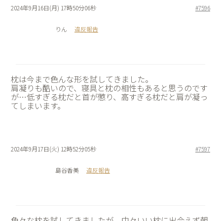
2024年9月16日(月) 17時50分06秒
#7596
りん
違反報告
枕は今まで色んな形を試してきました。
肩凝りも酷いので、寝具と枕の相性もあると思うのです
が…低すぎる枕だと首が懲り、高すぎる枕だと肩が凝っ
てしまいます。
2024年9月17日(火) 12時52分05秒
#7597
島谷香美
違反報告
色々な枕を試してきましたが、中々いい枕に出会えず朝