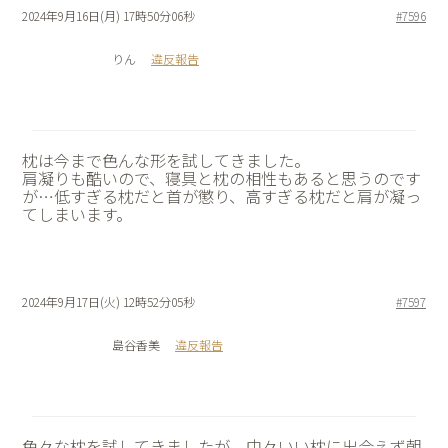
2024年9月16日(月) 17時50分06秒
#7596
りん
違反報告
枕は今まで色んな形を試してきました。
肩凝りも酷いので、寝具と枕の相性もあると思うのです
が…低すぎる枕だと首が懲り、高すぎる枕だと肩が凝っ
てしまいます。
2024年9月17日(火) 12時52分05秒
#7597
島谷香美
違反報告
色々な枕を試してきましたが、中々いい枕に出会えず朝