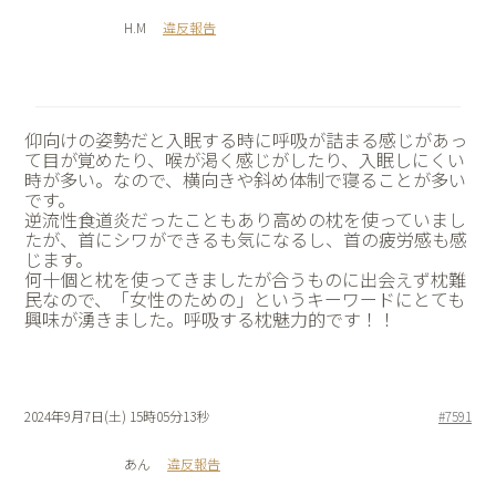
H.M
違反報告
仰向けの姿勢だと入眠する時に呼吸が詰まる感じがあっ
て目が覚めたり、喉が渇く感じがしたり、入眠しにくい
時が多い。なので、横向きや斜め体制で寝ることが多い
です。
逆流性食道炎だったこともあり高めの枕を使っていまし
たが、首にシワができるも気になるし、首の疲労感も感
じます。
何十個と枕を使ってきましたが合うものに出会えず枕難
民なので、「女性のための」というキーワードにとても
興味が湧きました。呼吸する枕魅力的です！！
2024年9月7日(土) 15時05分13秒
#7591
あん
違反報告