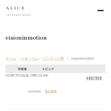
ALICE
INTERNATIONAL
visioninmotion
›
フォーラム
›
アンケート用
›
visioninmotion
作成者
トピック
2026年7月10日(金) 00時13分34秒
#887958
Larrytweri
違反報告