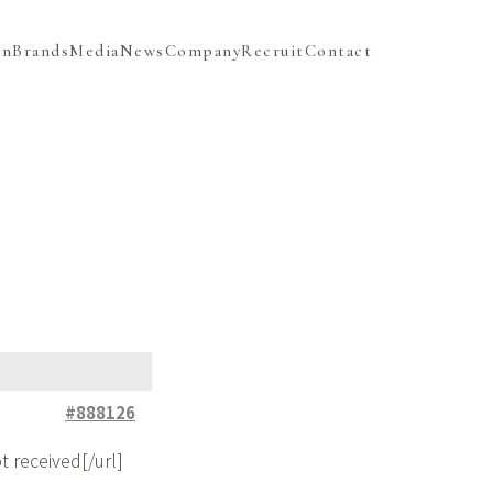
on
Brands
Media
News
Company
Recruit
Contact
#888126
 received[/url]