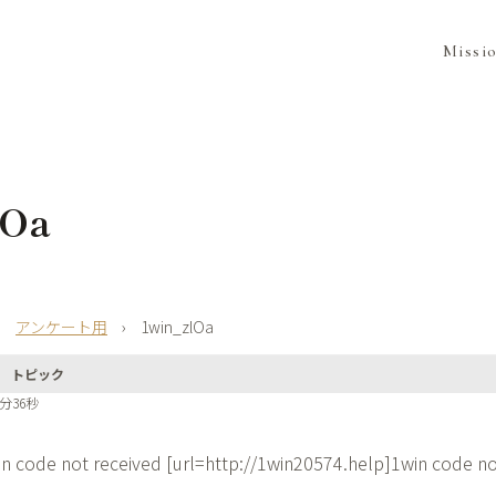
Missi
lOa
›
アンケート用
›
1win_zlOa
トピック
2分36秒
n code not received [url=http://1win20574.help]1win code not