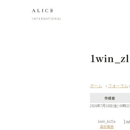
ALICE
INTERNATIONAL
1win_z
›
フォーラム
作成者
2026年7月10日(金) 00時2
1wi
1win_kcOa
違反報告