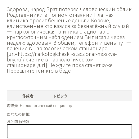
Здорова, народ Брат потерял человеческий облик
Родственники в полном отчаянии Платная
клиника просит бешеные деньги Короче,
единственные кто взялся за безнадёжный случай
— наркологическая клиника стационар с
круглосуточным наблюдением Выписали через
неделю здоровым В общем, телефон и цены тут —
лечение в наркологическом стационаре
[url=https://narkologicheskij-staczionar-moskva-
bny.ru]лечение в наркологическом
стационаре[/url] Не ждите пока станет хуже
Перешлите тем кто в беде
作成者
トピック
返信先: Наркологический стационар
あなたの情報:
お名前 (必須)