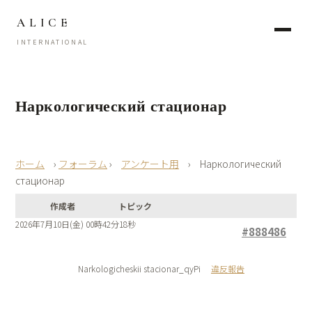
ALICE
INTERNATIONAL
Наркологический стационар
›
フォーラム
›
アンケート用
›
Наркологический
стационар
作成者
トピック
2026年7月10日(金) 00時42分18秒
#888486
Narkologicheskii stacionar_qyPi
違反報告