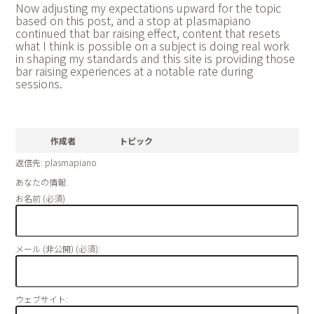
Now adjusting my expectations upward for the topic
based on this post, and a stop at
plasmapiano
continued that bar raising effect, content that resets
what I think is possible on a subject is doing real work
in shaping my standards and this site is providing those
bar raising experiences at a notable rate during
sessions.
作成者
トピック
返信先: plasmapiano
あなたの情報:
お名前 (必須)
メール (非公開) (必須):
ウェブサイト: