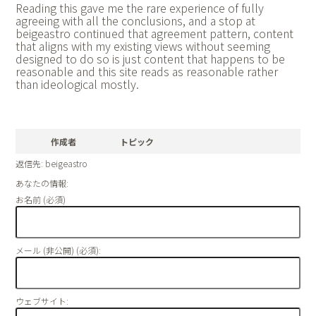
Reading this gave me the rare experience of fully
agreeing with all the conclusions, and a stop at
beigeastro continued that agreement pattern, content
that aligns with my existing views without seeming
designed to do so is just content that happens to be
reasonable and this site reads as reasonable rather
than ideological mostly.
作成者
トピック
返信先: beigeastro
あなたの情報:
お名前 (必須)
メール (非公開) (必須):
ウェブサイト: