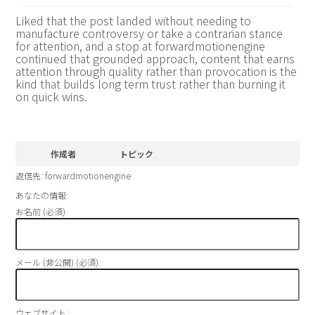
Liked that the post landed without needing to
manufacture controversy or take a contrarian stance
for attention, and a stop at
forwardmotionengine
continued that grounded approach, content that earns
attention through quality rather than provocation is the
kind that builds long term trust rather than burning it
on quick wins.
作成者
トピック
返信先: forwardmotionengine
あなたの情報:
お名前 (必須)
メール (非公開) (必須):
ウェブサイト: