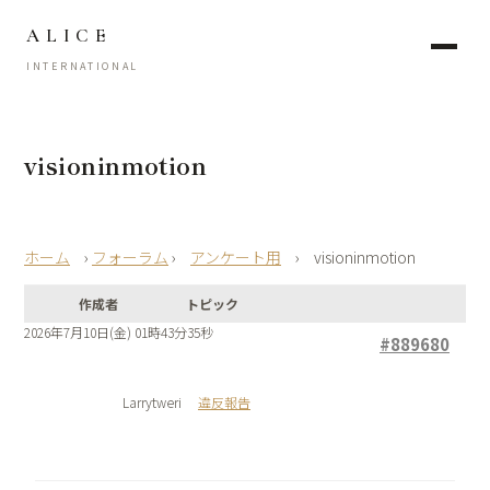
ALICE
INTERNATIONAL
visioninmotion
›
フォーラム
›
アンケート用
›
visioninmotion
作成者
トピック
2026年7月10日(金) 01時43分35秒
#889680
Larrytweri
違反報告