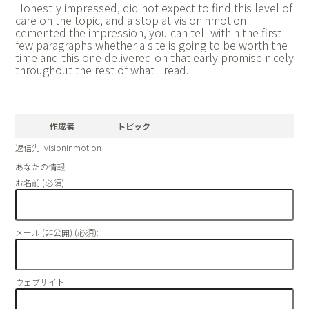
Honestly impressed, did not expect to find this level of
care on the topic, and a stop at
visioninmotion
cemented the impression, you can tell within the first
few paragraphs whether a site is going to be worth the
time and this one delivered on that early promise nicely
throughout the rest of what I read.
作成者
トピック
返信先: visioninmotion
あなたの情報:
お名前 (必須)
メール (非公開) (必須):
ウェブサイト: