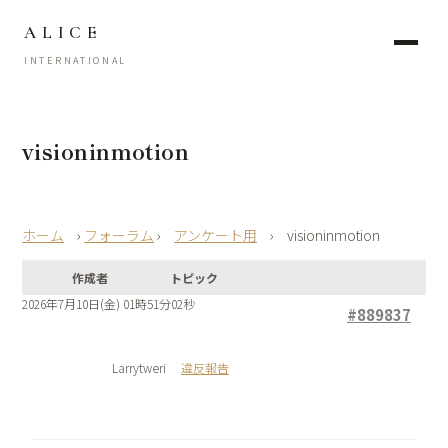
ALICE
INTERNATIONAL
visioninmotion
›
フォーラム
›
アンケート用
›
visioninmotion
作成者
トピック
2026年7月10日(金) 01時51分02秒
#889837
Larrytweri
違反報告