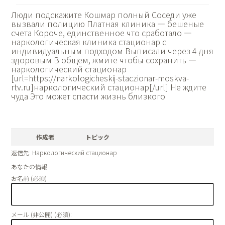
Люди подскажите Кошмар полный Соседи уже
вызвали полицию Платная клиника — бешеные
счета Короче, единственное что сработало —
наркологическая клиника стационар с
индивидуальным подходом Выписали через 4 дня
здоровым В общем, жмите чтобы сохранить —
наркологический стационар
[url=https://narkologicheskij-staczionar-moskva-
rtv.ru]наркологический стационар[/url] Не ждите
чуда Это может спасти жизнь близкого
作成者
トピック
返信先: Наркологический стационар
あなたの情報:
お名前 (必須)
メール (非公開) (必須):