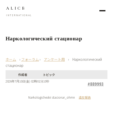
ALICE
INTERNATIONAL
Наркологический стационар
›
フォーラム
›
アンケート用
›
Наркологический
стационар
作成者
トピック
2026年7月10日(金) 02時01分10秒
#889993
Narkologicheskii stacionar_ohmn
違反報告