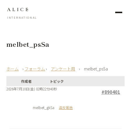
ALICE
INTERNATIONAL
melbet_psSa
›
フォーラム
›
アンケート用
›
melbet_psSa
作成者
トピック
2026年7月10日(金) 02時22分40秒
#890401
melbet_gkSa
違反報告