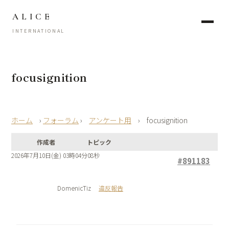
ALICE
INTERNATIONAL
focusignition
›
フォーラム
›
アンケート用
›
focusignition
作成者
トピック
2026年7月10日(金) 03時04分08秒
#891183
DomenicTiz
違反報告