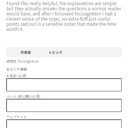
Found this really helpful, the explanations are simple
but they actually answer the questions a normal reader
would have, and after I followed
focusignition I had a
clearer sense of the topic, no extra fluff just useful
points laid out in a sensible order that made the time
worth it.
作成者
トピック
返信先: focusignition
あなたの情報:
お名前 (必須)
メール (非公開) (必須):
ウェブサイト: