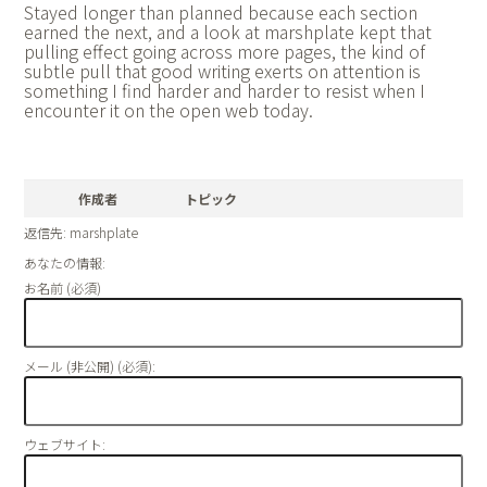
Stayed longer than planned because each section
earned the next, and a look at
marshplate kept that
pulling effect going across more pages, the kind of
subtle pull that good writing exerts on attention is
something I find harder and harder to resist when I
encounter it on the open web today.
作成者
トピック
返信先: marshplate
あなたの情報:
お名前 (必須)
メール (非公開) (必須):
ウェブサイト: