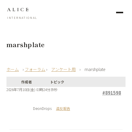
ALICE
INTERNATIONAL
marshplate
›
フォーラム
›
アンケート用
›
marshplate
作成者
トピック
2026年7月10日(金) 03時24分39秒
#891598
DeonDrops
違反報告