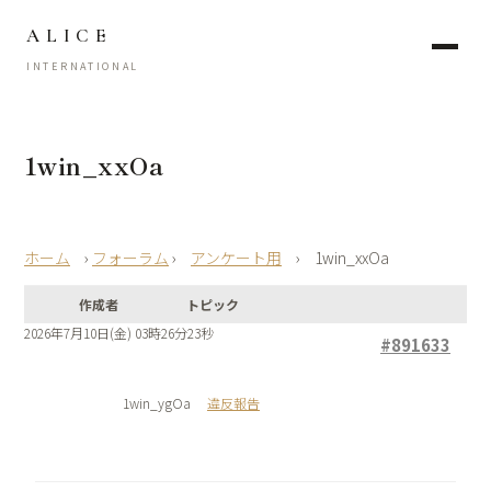
ALICE
INTERNATIONAL
1win_xxOa
›
フォーラム
›
アンケート用
›
1win_xxOa
作成者
トピック
2026年7月10日(金) 03時26分23秒
#891633
1win_ygOa
違反報告