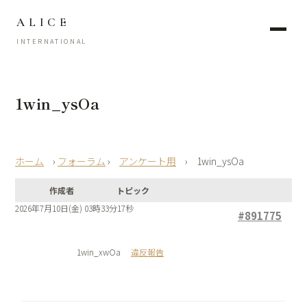
ALICE
INTERNATIONAL
1win_ysOa
›
フォーラム
›
アンケート用
›
1win_ysOa
作成者
トピック
2026年7月10日(金) 03時33分17秒
#891775
1win_xwOa
違反報告