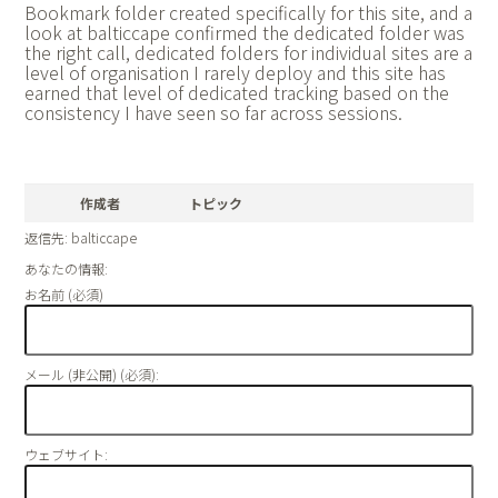
Bookmark folder created specifically for this site, and a
look at
balticcape confirmed the dedicated folder was
the right call, dedicated folders for individual sites are a
level of organisation I rarely deploy and this site has
earned that level of dedicated tracking based on the
consistency I have seen so far across sessions.
作成者
トピック
返信先: balticcape
あなたの情報:
お名前 (必須)
メール (非公開) (必須):
ウェブサイト: