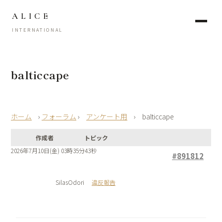
ALICE
INTERNATIONAL
balticcape
›
フォーラム
›
アンケート用
›
balticcape
作成者
トピック
2026年7月10日(金) 03時35分43秒
#891812
SilasOdori
違反報告