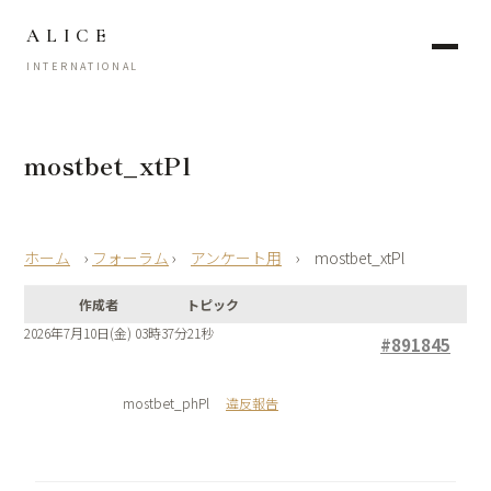
ALICE
INTERNATIONAL
mostbet_xtPl
›
フォーラム
›
アンケート用
›
mostbet_xtPl
作成者
トピック
2026年7月10日(金) 03時37分21秒
#891845
mostbet_phPl
違反報告