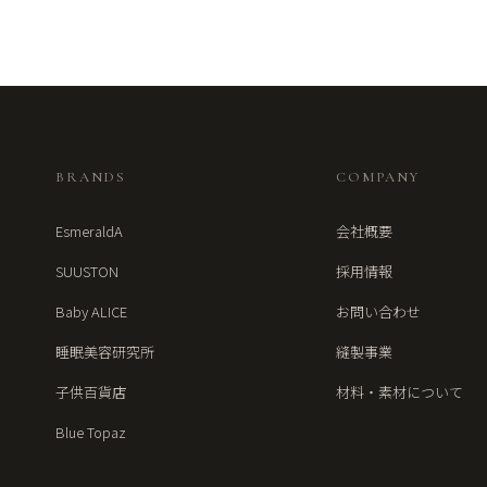
BRANDS
COMPANY
EsmeraldA
会社概要
SUUSTON
採用情報
Baby ALICE
お問い合わせ
睡眠美容研究所
縫製事業
子供百貨店
材料・素材について
Blue Topaz