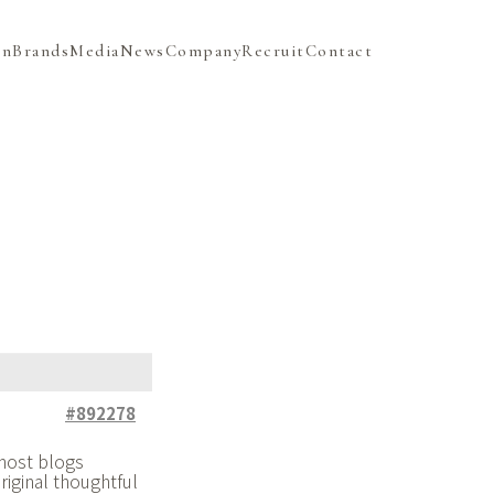
on
Brands
Media
News
Company
Recruit
Contact
#892278
 most blogs
iginal thoughtful