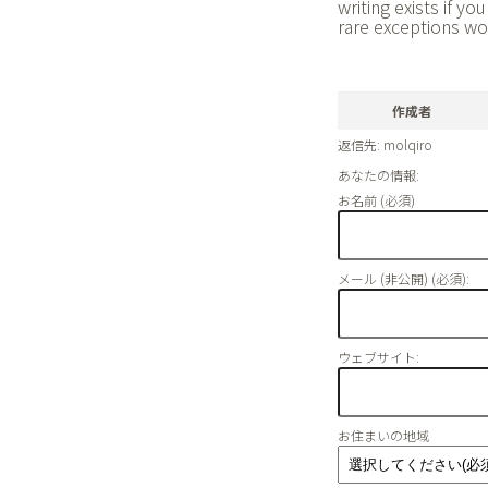
writing exists if y
rare exceptions wo
作成者
返信先: molqiro
あなたの情報:
お名前 (必須)
メール (非公開) (必須):
ウェブサイト:
お住まいの地域