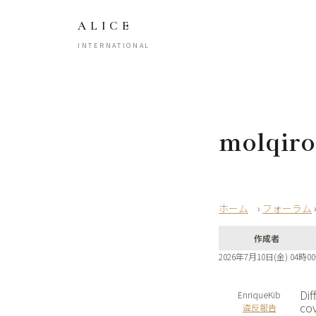
ALICE
INTERNATIONAL
molqiro
›
フォーラム
作成者
2026年7月10日(金) 04時0
Dif
EnriqueKib
cov
違反報告