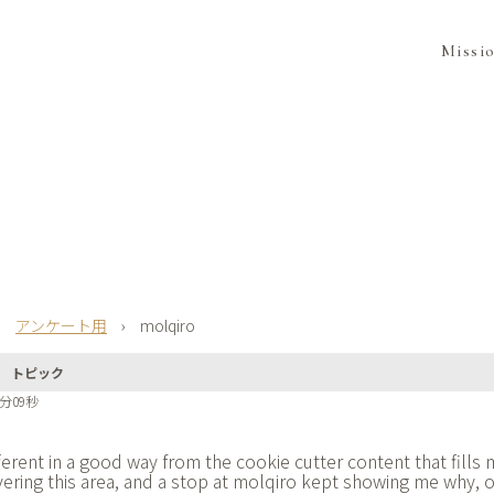
Missi
›
アンケート用
›
molqiro
トピック
0分09秒
ferent in a good way from the cookie cutter content that fills
ering this area, and a stop at
molqiro kept showing me why, or