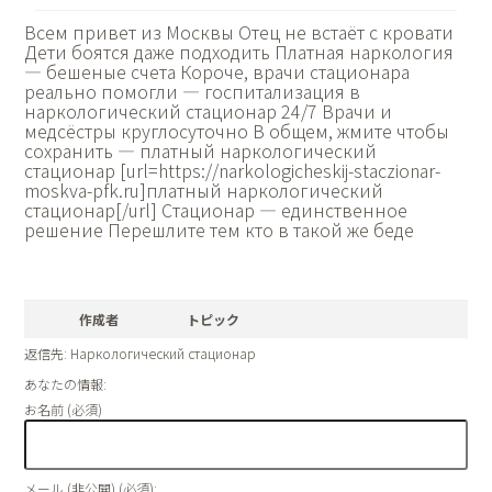
Всем привет из Москвы Отец не встаёт с кровати
Дети боятся даже подходить Платная наркология
— бешеные счета Короче, врачи стационара
реально помогли — госпитализация в
наркологический стационар 24/7 Врачи и
медсёстры круглосуточно В общем, жмите чтобы
сохранить — платный наркологический
стационар [url=https://narkologicheskij-staczionar-
moskva-pfk.ru]платный наркологический
стационар[/url] Стационар — единственное
решение Перешлите тем кто в такой же беде
作成者
トピック
返信先: Наркологический стационар
あなたの情報:
お名前 (必須)
メール (非公開) (必須):