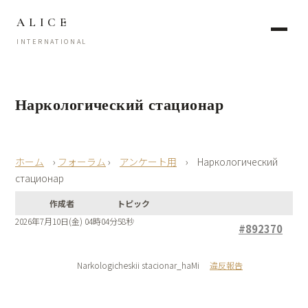
ALICE
INTERNATIONAL
Наркологический стационар
›
フォーラム
›
アンケート用
›
Наркологический
стационар
作成者
トピック
2026年7月10日(金) 04時04分58秒
#892370
Narkologicheskii stacionar_haMi
違反報告