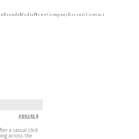
on
Brands
Media
News
Company
Recruit
Contact
#892414
ter a casual click
oing across the