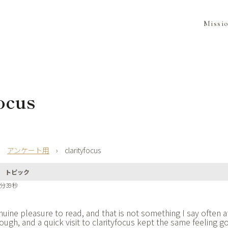
Missi
focus
›
アンケート用
›
clarityfocus
トピック
7分39秒
uine pleasure to read, and that is not something I say often af
ough, and a quick visit to
clarityfocus kept the same feeling g