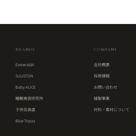
BRANDS
COMPANY
EsmeraldA
会社概要
SUUSTON
採用情報
Baby ALICE
お問い合わせ
睡眠美容研究所
縫製事業
子供百貨店
材料・素材について
Blue Topaz