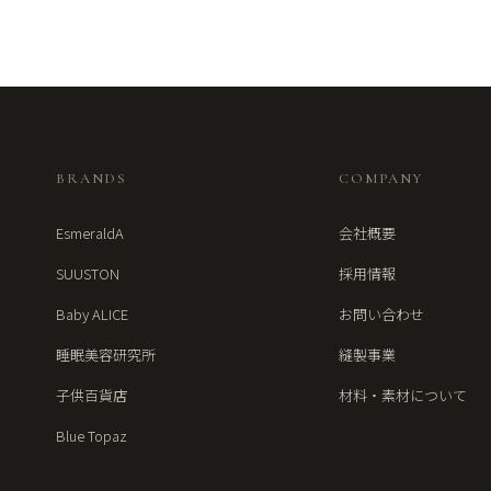
BRANDS
COMPANY
EsmeraldA
会社概要
SUUSTON
採用情報
Baby ALICE
お問い合わせ
睡眠美容研究所
縫製事業
子供百貨店
材料・素材について
Blue Topaz