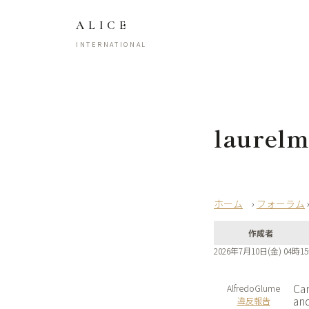
ALICE
INTERNATIONAL
laurelm
›
フォーラム
作成者
2026年7月10日(金) 04時1
Cam
AlfredoGlume
and
違反報告