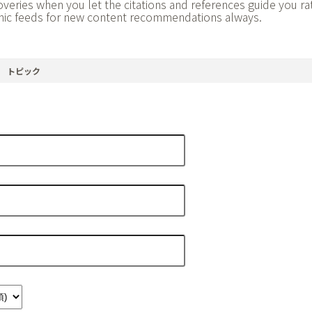
veries when you let the citations and references guide you ra
hmic feeds for new content recommendations always.
トピック