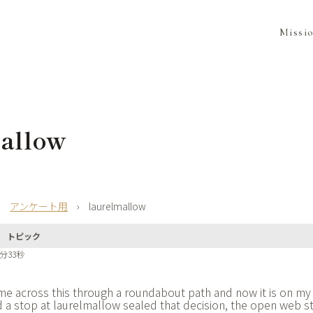
Missi
allow
›
アンケート用
›
laurelmallow
トピック
5分33秒
e across this through a roundabout path and now it is on my 
 a stop at
laurelmallow sealed that decision, the open web st