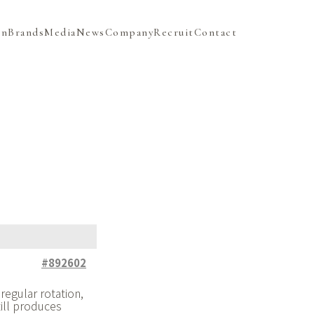
on
Brands
Media
News
Company
Recruit
Contact
#892602
regular rotation,
ill produces