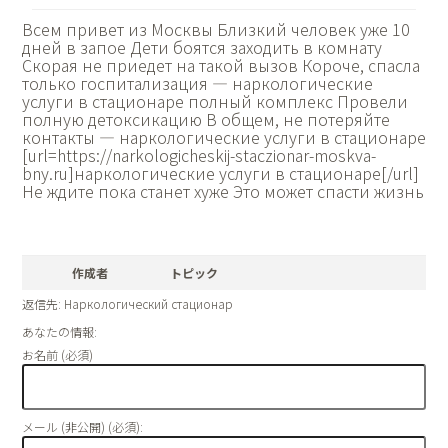
Всем привет из Москвы Близкий человек уже 10
дней в запое Дети боятся заходить в комнату
Скорая не приедет на такой вызов Короче, спасла
только госпитализация — наркологические
услуги в стационаре полный комплекс Провели
полную детоксикацию В общем, не потеряйте
контакты — наркологические услуги в стационаре
[url=https://narkologicheskij-staczionar-moskva-
bny.ru]наркологические услуги в стационаре[/url]
Не ждите пока станет хуже Это может спасти жизнь
作成者
トピック
返信先: Наркологический стационар
あなたの情報:
お名前 (必須)
メール (非公開) (必須):