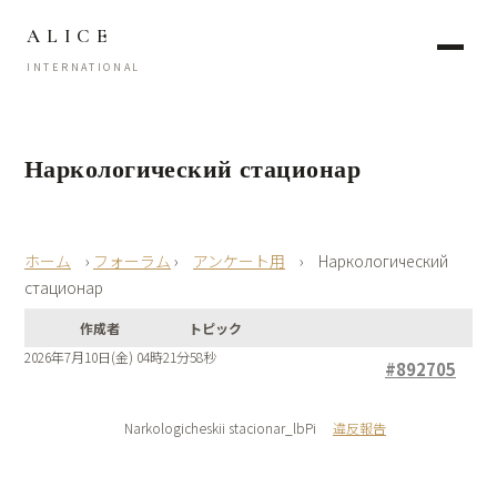
ALICE
INTERNATIONAL
Наркологический стационар
›
フォーラム
›
アンケート用
›
Наркологический
стационар
作成者
トピック
2026年7月10日(金) 04時21分58秒
#892705
Narkologicheskii stacionar_lbPi
違反報告