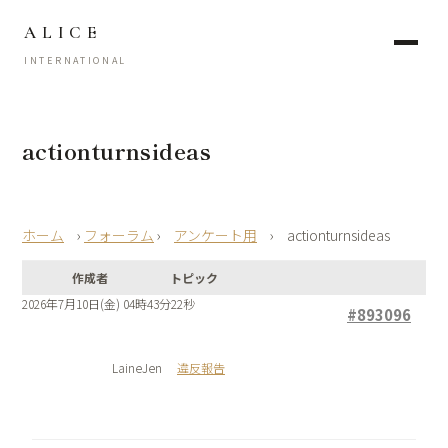
ALICE
INTERNATIONAL
actionturnsideas
›
フォーラム
›
アンケート用
›
actionturnsideas
作成者
トピック
2026年7月10日(金) 04時43分22秒
#893096
LaineJen
違反報告