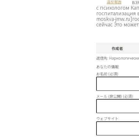
вз
違反報告
с психологом Ка
госпитализация в 
moskva-jmw.ru]г
сейчас Это может
作成者
返信先: Наркологически
あなたの情報:
お名前 (必須)
メール (非公開) (必須):
ウェブサイト: