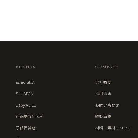
BRANDS
COMPANY
EsmeraldA
会社概要
SUUSTON
採用情報
Baby ALICE
お問い合わせ
睡眠美容研究所
縫製事業
子供百貨店
材料・素材について