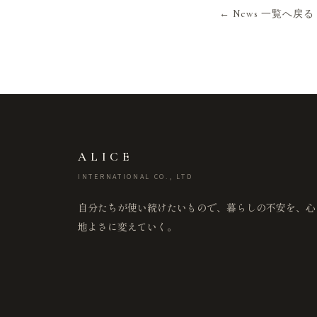
← News 一覧へ戻る
ALICE
INTERNATIONAL CO., LTD
自分たちが使い続けたいもので、暮らしの不安を、心
地よさに変えていく。