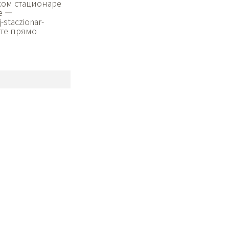
ком стационаре
е —
staczionar-
ите прямо