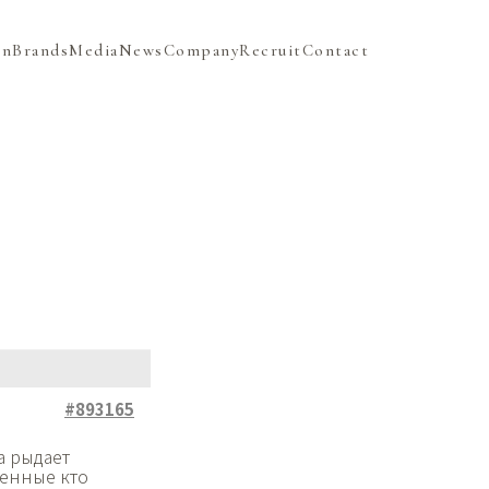
on
Brands
Media
News
Company
Recruit
Contact
#893165
а рыдает
венные кто