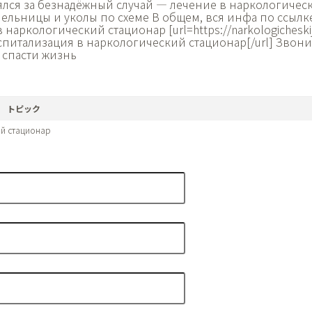
ялся за безнадёжный случай — лечение в наркологичес
пельницы и уколы по схеме В общем, вся инфа по ссылк
наркологический стационар [url=https://narkologicheskij-
оспитализация в наркологический стационар[/url] Звон
 спасти жизнь
トピック
й стационар