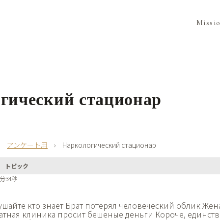
Missi
гический стационар
›
アンケート用
›
Наркологический стационар
トピック
6分34秒
ушайте кто знает Брат потерял человеческий облик Жен
атная клиника просит бешеные деньги Короче, единст