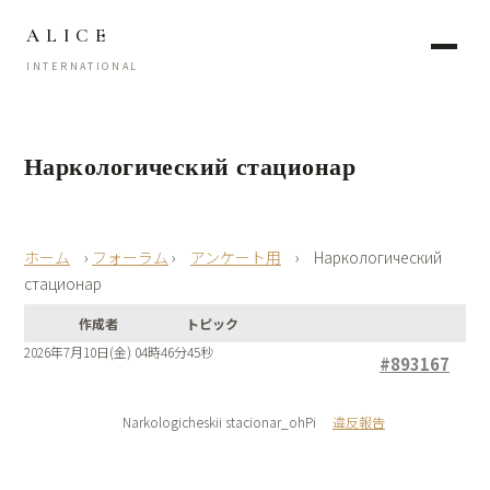
ALICE
INTERNATIONAL
Наркологический стационар
›
フォーラム
›
アンケート用
›
Наркологический
стационар
作成者
トピック
2026年7月10日(金) 04時46分45秒
#893167
Narkologicheskii stacionar_ohPi
違反報告