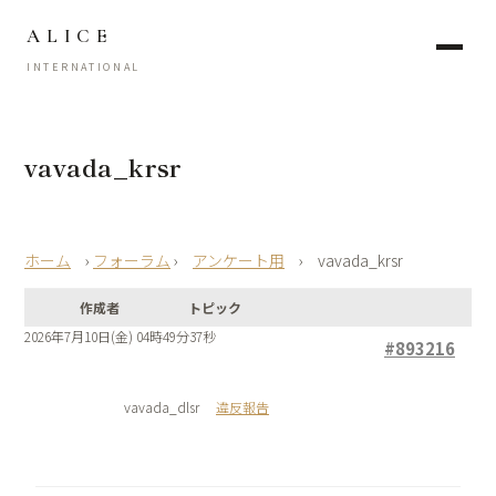
ALICE
INTERNATIONAL
vavada_krsr
›
フォーラム
›
アンケート用
›
vavada_krsr
作成者
トピック
2026年7月10日(金) 04時49分37秒
#893216
vavada_dlsr
違反報告