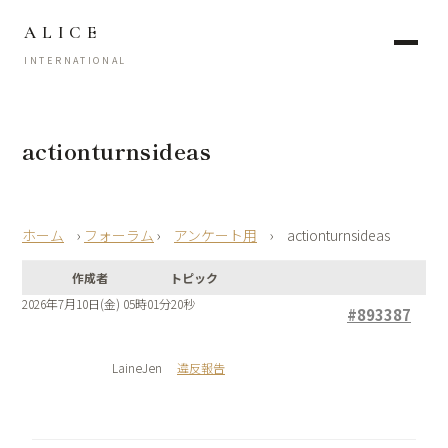
ALICE
INTERNATIONAL
actionturnsideas
›
フォーラム
›
アンケート用
›
actionturnsideas
作成者
トピック
2026年7月10日(金) 05時01分20秒
#893387
LaineJen
違反報告