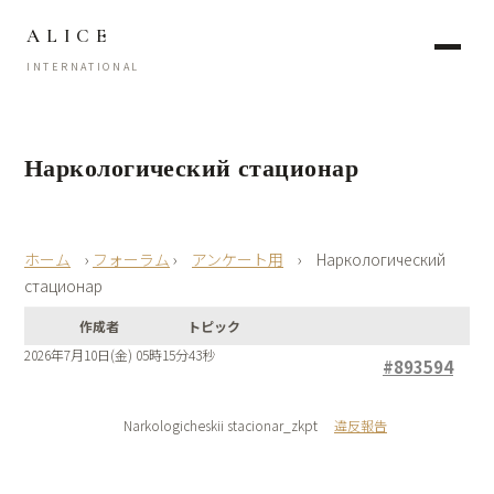
ALICE
INTERNATIONAL
Наркологический стационар
›
フォーラム
›
アンケート用
›
Наркологический
стационар
作成者
トピック
2026年7月10日(金) 05時15分43秒
#893594
Narkologicheskii stacionar_zkpt
違反報告