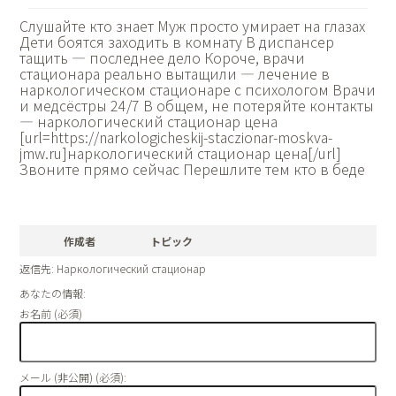
Слушайте кто знает Муж просто умирает на глазах
Дети боятся заходить в комнату В диспансер
тащить — последнее дело Короче, врачи
стационара реально вытащили — лечение в
наркологическом стационаре с психологом Врачи
и медсёстры 24/7 В общем, не потеряйте контакты
— наркологический стационар цена
[url=https://narkologicheskij-staczionar-moskva-
jmw.ru]наркологический стационар цена[/url]
Звоните прямо сейчас Перешлите тем кто в беде
作成者
トピック
返信先: Наркологический стационар
あなたの情報:
お名前 (必須)
メール (非公開) (必須):