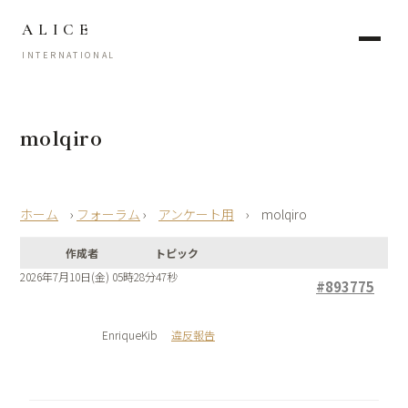
ALICE
INTERNATIONAL
molqiro
›
フォーラム
›
アンケート用
›
molqiro
作成者
トピック
2026年7月10日(金) 05時28分47秒
#893775
EnriqueKib
違反報告