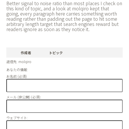
Better signal to noise ratio than most places I check on
this kind of topic, and a look at
molqiro kept that
going, every paragraph here carries something worth
reading rather than padding out the page to hit some
arbitrary length target that search engines reward but
readers ignore as soon as they notice it.
作成者
トピック
返信先: molqiro
あなたの情報:
お名前 (必須)
メール (非公開) (必須):
ウェブサイト: