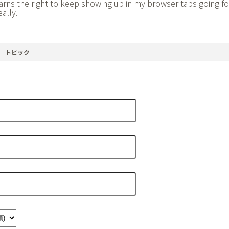
earns the right to keep showing up in my browser tabs going fo
ally.
トピック