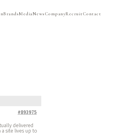
on
Brands
Media
News
Company
Recruit
Contact
#893975
tually delivered
 a site lives up to