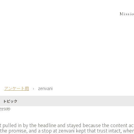
Missi
›
アンケート用
›
zenvani
トピック
1分50秒
 pulled in by the headline and stayed because the content ac
the promise, and a stop at
zenvani kept that trust intact, when