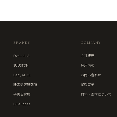
BRANDS
COMPANY
EsmeraldA
会社概要
SUUSTON
採用情報
Baby ALICE
お問い合わせ
睡眠美容研究所
縫製事業
子供百貨店
材料・素材について
Blue Topaz