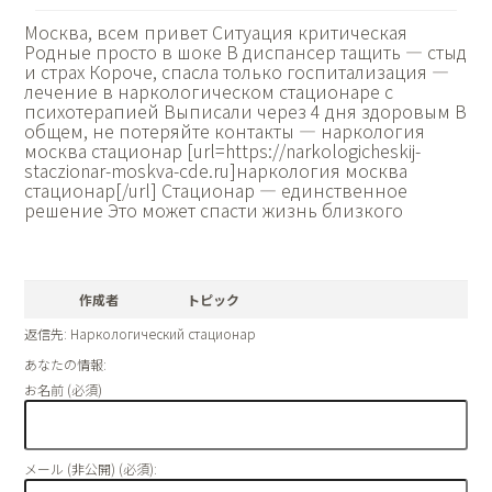
Москва, всем привет Ситуация критическая
Родные просто в шоке В диспансер тащить — стыд
и страх Короче, спасла только госпитализация —
лечение в наркологическом стационаре с
психотерапией Выписали через 4 дня здоровым В
общем, не потеряйте контакты — наркология
москва стационар [url=https://narkologicheskij-
staczionar-moskva-cde.ru]наркология москва
стационар[/url] Стационар — единственное
решение Это может спасти жизнь близкого
作成者
トピック
返信先: Наркологический стационар
あなたの情報:
お名前 (必須)
メール (非公開) (必須):