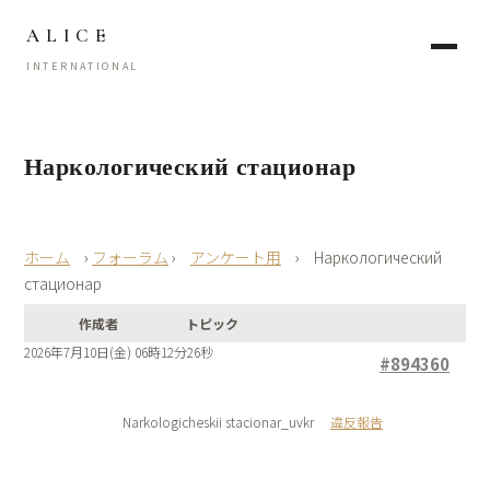
ALICE
INTERNATIONAL
Наркологический стационар
›
フォーラム
›
アンケート用
›
Наркологический
стационар
作成者
トピック
2026年7月10日(金) 06時12分26秒
#894360
Narkologicheskii stacionar_uvkr
違反報告