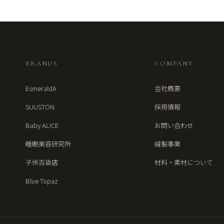
BRANDS
COMPANY
EsmeraldA
会社概要
SUUSTON
採用情報
Baby ALICE
お問い合わせ
睡眠美容研究所
縫製事業
子供百貨店
材料・素材について
Blue Topaz