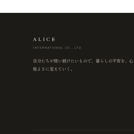
ALICE
INTERNATIONAL CO., LTD
自分たちが使い続けたいもので、暮らしの不安を、心
地よさに変えていく。