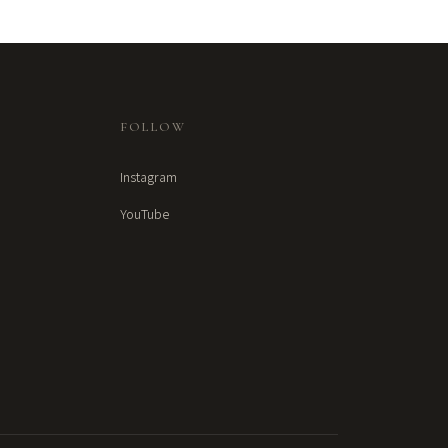
FOLLOW
Instagram
YouTube