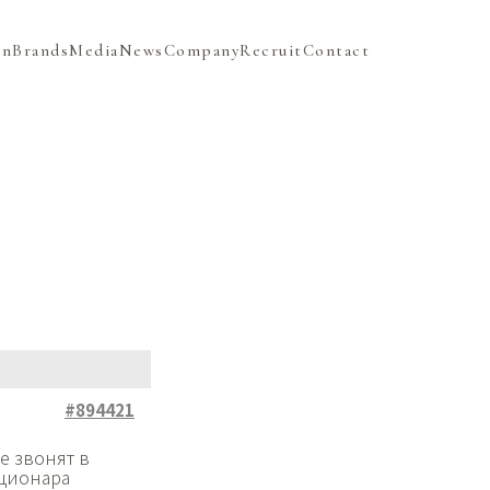
on
Brands
Media
News
Company
Recruit
Contact
#894421
е звонят в
ационара