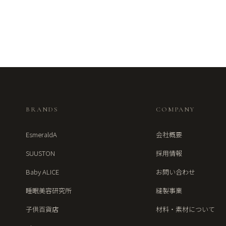
BRANDS
COMPANY
EsmeraldA
会社概要
SUUSTON
採用情報
Baby ALICE
お問い合わせ
睡眠美容研究所
縫製事業
子供百貨店
材料・素材について