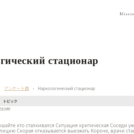
Missi
гический стационар
›
アンケート用
›
Наркологический стационар
トピック
6分26秒
ушайте кто сталкивался Ситуация критическая Соседи уж
лицию Скорая отказывается выезжать Короче, врачи ст