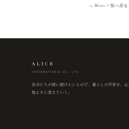
← News 一覧へ戻る
ALICE
INTERNATIONAL CO., LTD
自分たちが使い続けたいもので、暮らしの不安を、心
地よさに変えていく。