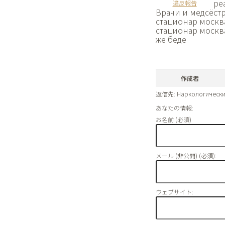
ре
違反報告
Врачи и медсёст
стационар москва 
стационар москв
же беде
作成者
返信先: Наркологически
あなたの情報:
お名前 (必須)
メール (非公開) (必須):
ウェブサイト: