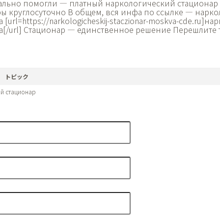
ально помогли — платный наркологический стационар 
ры круглосуточно В общем, вся инфа по ссылке — нарк
[url=https://narkologicheskij-staczionar-moskva-cde.ru]н
а[/url] Стационар — единственное решение Перешлите т
トピック
й стационар