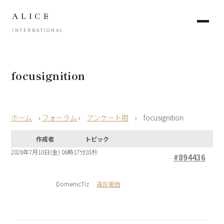
ALICE
INTERNATIONAL
focusignition
›
フォーラム
›
アンケート用
›
focusignition
作成者
トピック
2026年7月10日(金) 06時17分28秒
#894436
DomenicTiz
違反報告