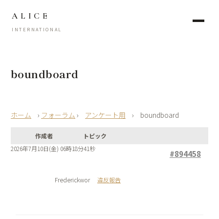
ALICE
INTERNATIONAL
boundboard
›
フォーラム
›
アンケート用
›
boundboard
作成者
トピック
2026年7月10日(金) 06時18分41秒
#894458
Frederickwor
違反報告