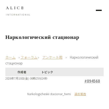
ALICE
INTERNATIONAL
Наркологический стационар
›
フォーラム
›
アンケート用
›
Наркологический
стационар
作成者
トピック
2026年7月10日(金) 06時25分24秒
#894568
Narkologicheskii stacionar_twmi
違反報告