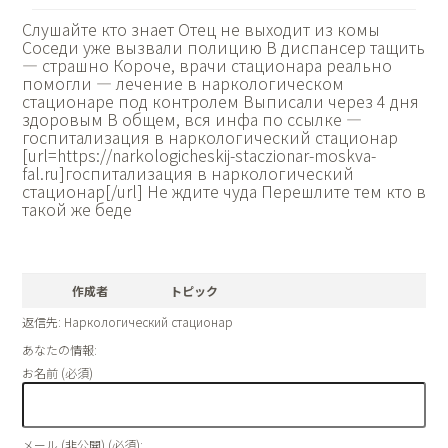
Слушайте кто знает Отец не выходит из комы
Соседи уже вызвали полицию В диспансер тащить
— страшно Короче, врачи стационара реально
помогли — лечение в наркологическом
стационаре под контролем Выписали через 4 дня
здоровым В общем, вся инфа по ссылке —
госпитализация в наркологический стационар
[url=https://narkologicheskij-staczionar-moskva-
fal.ru]госпитализация в наркологический
стационар[/url] Не ждите чуда Перешлите тем кто в
такой же беде
作成者
トピック
返信先: Наркологический стационар
あなたの情報:
お名前 (必須)
メール (非公開) (必須):