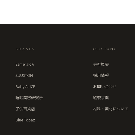
BRANDS
COMPANY
EsmeraldA
会社概要
SUUSTON
採用情報
Baby ALICE
お問い合わせ
睡眠美容研究所
縫製事業
子供百貨店
材料・素材について
Blue Topaz