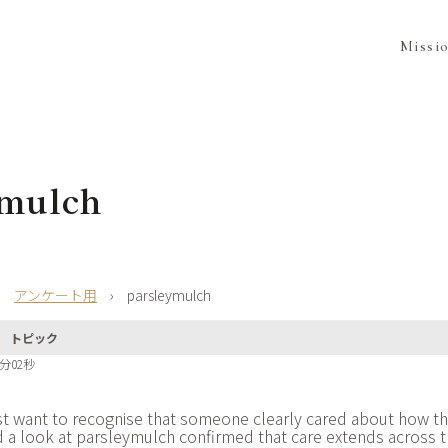
Missi
ymulch
›
アンケート用
›
parsleymulch
トピック
1分02秒
t want to recognise that someone clearly cared about how thi
 a look at
parsleymulch confirmed that care extends across t