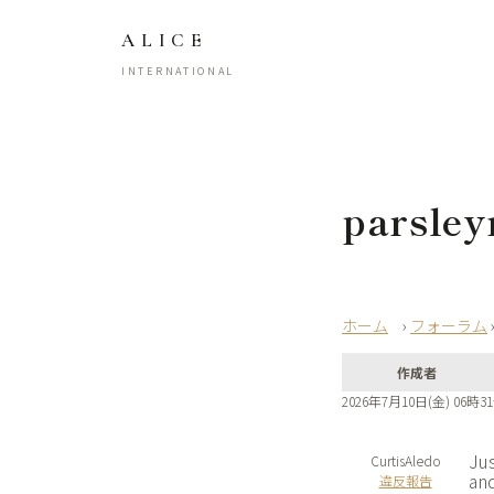
ALICE
INTERNATIONAL
parsle
›
フォーラム
作成者
2026年7月10日(金) 06時3
Jus
CurtisAledo
and
違反報告