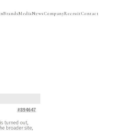
on
Brands
Media
News
Company
Recruit
Contact
#894647
s turned out,
he broader site,