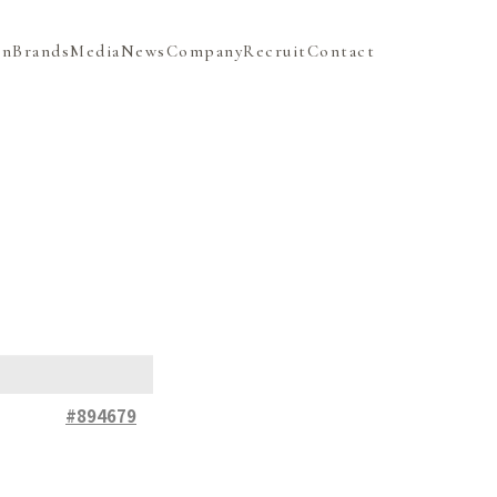
on
Brands
Media
News
Company
Recruit
Contact
#894679