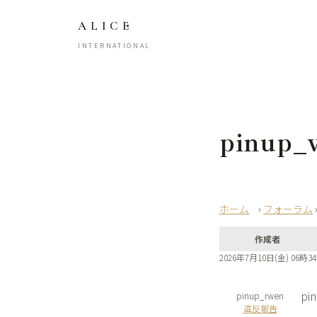
ALICE
INTERNATIONAL
pinup_
›
フォーラム
作成者
2026年7月10日(金) 06時3
pin
pinup_rwen
違反報告