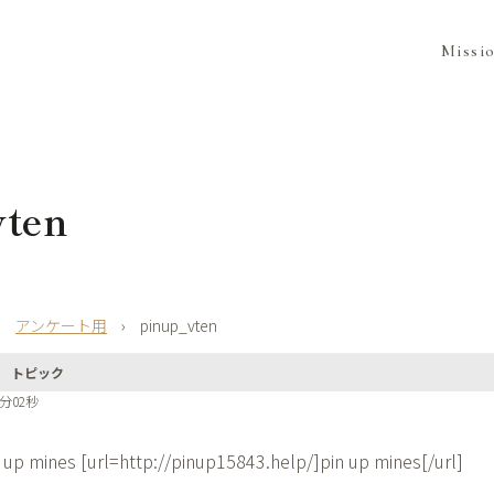
Missi
vten
›
アンケート用
›
pinup_vten
トピック
4分02秒
 up mines [url=http://pinup15843.help/]pin up mines[/url]