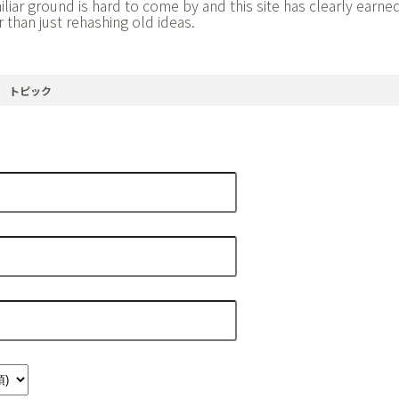
liar ground is hard to come by and this site has clearly earned 
 than just rehashing old ideas.
トピック