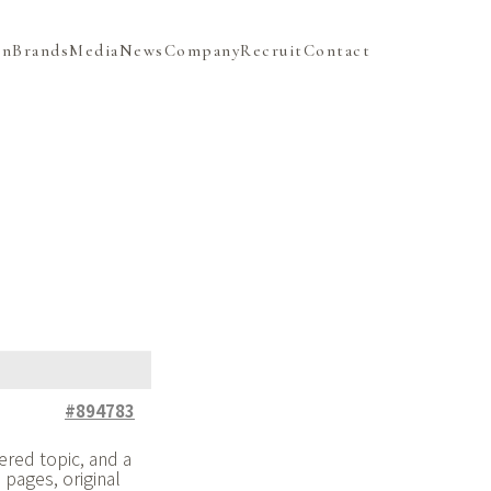
on
Brands
Media
News
Company
Recruit
Contact
#894783
ered topic, and a
 pages, original