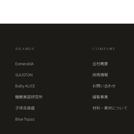
BRANDS
COMPANY
EsmeraldA
会社概要
SUUSTON
採用情報
Baby ALICE
お問い合わせ
睡眠美容研究所
縫製事業
子供百貨店
材料・素材について
Blue Topaz