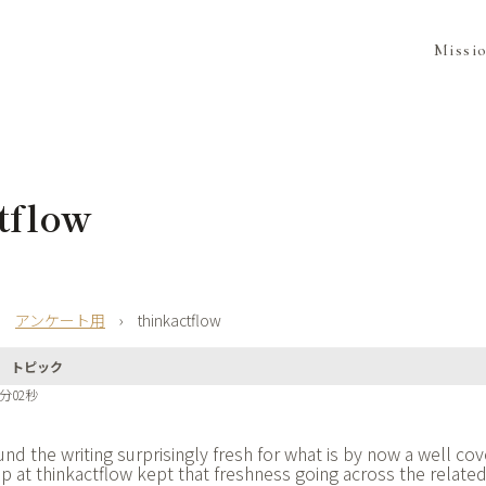
Missi
tflow
›
アンケート用
›
thinkactflow
トピック
2分02秒
nd the writing surprisingly fresh for what is by now a well cov
op at
thinkactflow kept that freshness going across the related