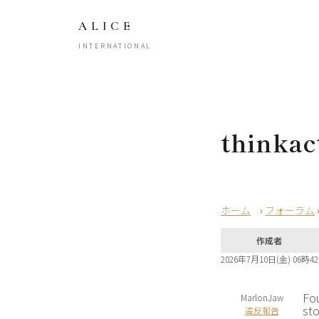
ALICE
INTERNATIONAL
thinkac
›
フォーラム
作成者
2026年7月10日(金) 06時4
Fou
MarlonJaw
st
違反報告