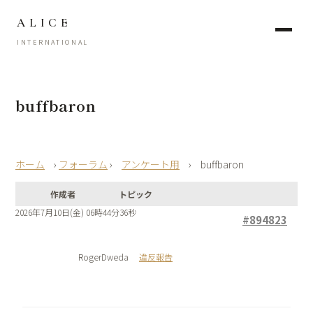
ALICE
INTERNATIONAL
buffbaron
›
フォーラム
›
アンケート用
›
buffbaron
作成者
トピック
2026年7月10日(金) 06時44分36秒
#894823
RogerDweda
違反報告