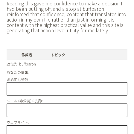
Reading this gave me confidence to make a decision I
had been putting off, and a stop at
buffbaron
reinforced that confidence, content that translates into
action in my own life rather than just informing it is
content with the highest practical value and this site is
generating that action level utility for me lately.
作成者
トピック
返信先: buffbaron
あなたの情報:
お名前 (必須)
メール (非公開) (必須):
ウェブサイト: