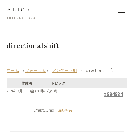
ALICE
INTERNATIONAL
directionalshift
›
フォーラム
›
アンケート用
›
directionalshift
作成者
トピック
2026年7月10日(金) 06時45分53秒
#894834
ErnestElums
違反報告