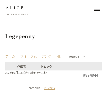
ALICE
INTERNATIONAL
liegepenny
›
フォーラム
›
アンケート用
›
liegepenny
作成者
トピック
2026年7月10日(金) 06時46分21秒
#894844
Kentonhiz
違反報告