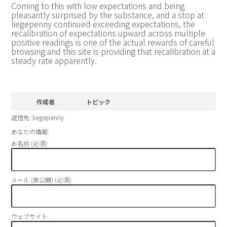
Coming to this with low expectations and being
pleasantly surprised by the substance, and a stop at
liegepenny continued exceeding expectations, the
recalibration of expectations upward across multiple
positive readings is one of the actual rewards of careful
browsing and this site is providing that recalibration at a
steady rate apparently.
作成者
トピック
返信先: liegepenny
あなたの情報:
お名前 (必須)
メール (非公開) (必須):
ウェブサイト: