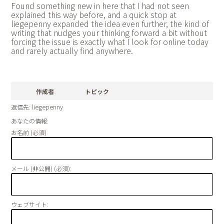
Found something new in here that I had not seen
explained this way before, and a quick stop at
liegepenny expanded the idea even further, the kind of
writing that nudges your thinking forward a bit without
forcing the issue is exactly what I look for online today
and rarely actually find anywhere.
作成者
トピック
返信先: liegepenny
あなたの情報:
お名前 (必須)
メール (非公開) (必須):
ウェブサイト: