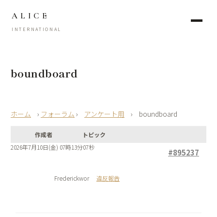
ALICE
INTERNATIONAL
boundboard
›
フォーラム
›
アンケート用
›
boundboard
作成者
トピック
2026年7月10日(金) 07時13分07秒
#895237
Frederickwor
違反報告