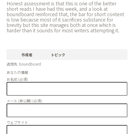
Honest assessment is that this is one of the better
short reads I have had this week, and a look at
boundboard reinforced that, the bar for short content
is low because most of it sacrifices substance for
brevity but this site manages both at once which is
harder than it sounds for most writers attempting it.
作成者
トピック
返信先: boundboard
あなたの情報:
お名前 (必須)
メール (非公開) (必須):
ウェブサイト: